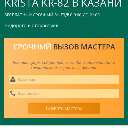
KRISTA KR-82
В КАЗАНИ
БЕСПЛАТНЫЙ СРОЧНЫЙ ВЫЕЗД! С 9:00 ДО 21:00
Недорого и с гарантией.
СРОЧНЫЙ
ВЫЗОВ МАСТЕРА
Быстрая форма обратной связи для консультации со
специалистом сервисного центра.
Ва
им
*
Ва
тел
*
Вызвать мастера