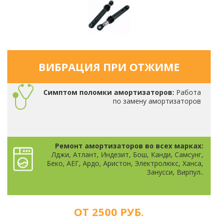
ВИБРАЦИЯ ПРИ ОТЖИМЕ
Симптом поломки амортизаторов:
Работа
по замену амортизаторов
Ремонт амортизаторов во всех марках:
Лджи, Атлант, Индезит, Бош, Канди, Самсунг,
Беко, АЕГ, Ардо, Аристон, Электролюкс, Ханса,
Занусси, Вирпул..
ОТ 2500 РУБ.