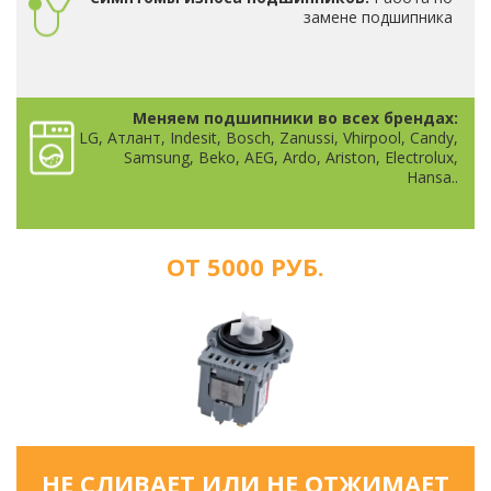
замене подшипника
Меняем подшипники во всех брендах:
LG, Атлант, Indesit, Bosch, Zanussi, Vhirpool, Candy,
Samsung, Beko, AEG, Ardo, Ariston, Electrolux,
Hansa..
ОТ 5000 РУБ.
НЕ СЛИВАЕТ ИЛИ НЕ ОТЖИМАЕТ