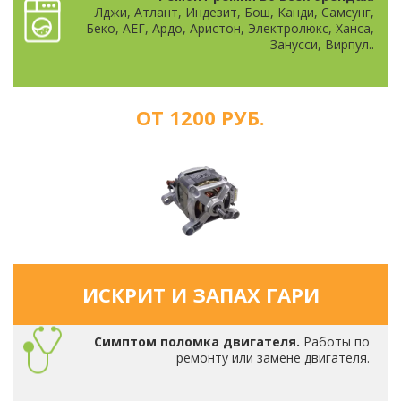
Лджи, Атлант, Индезит, Бош, Канди, Самсунг,
Беко, АЕГ, Ардо, Аристон, Электролюкс, Ханса,
Занусси, Вирпул..
ОТ 1200 РУБ.
ИСКРИТ И ЗАПАХ ГАРИ
Симптом поломка двигателя.
Работы по
ремонту или замене двигателя.