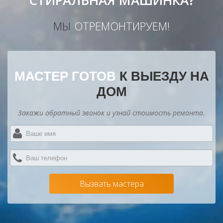
СТИРАЛЬНАЯ МАШИНКА?
МЫ
ОТРЕМОНТИРУЕМ!
МАСТЕР ГОТОВ
К ВЫЕЗДУ НА
ДОМ
Закажи обратный звонок и узнай стоимость ремонта.
В
и
*
В
те
*
Вызвать мастера