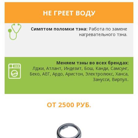
НЕ ГРЕЕТ ВОДУ
Симптом поломки тэна:
Работа по замене
нагревательного тэна.
Меняем тэны во всех брендах:
Лджи, Атлант, Индезит, Бош, Канди, Самсунг,
Беко, АЕГ, Ардо, Аристон, Электролюкс, Ханса,
Занусси, Вирпул..
ОТ 2500 РУБ.