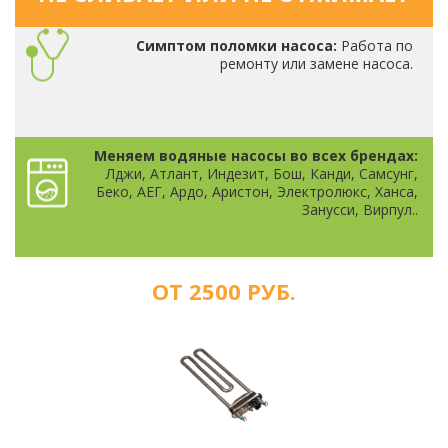
Симптом поломки насоса:
Работа по
ремонту или замене насоса.
Меняем водяные насосы во всех брендах:
Лджи, Атлант, Индезит, Бош, Канди, Самсунг,
Беко, АЕГ, Ардо, Аристон, Электролюкс, Ханса,
Занусси, Вирпул..
ОТ 2500 РУБ.