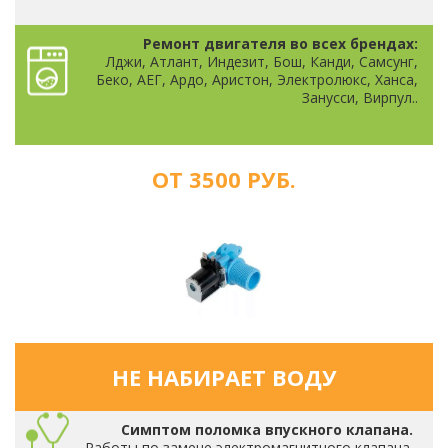
Ремонт двигателя во всех брендах:
Лджи, Атлант, Индезит, Бош, Канди, Самсунг,
Беко, АЕГ, Ардо, Аристон, Электролюкс, Ханса,
Занусси, Вирпул..
ОТ 3500 РУБ.
НЕ НАБИРАЕТ ВОДУ
Симптом поломка впускного клапана.
Работы по замене электромагнитного клапана.