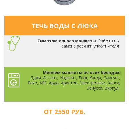
ТЕЧЬ ВОДЫ С ЛЮКА
Симптом износа манжеты.
Работа по
замене резинки уплотнителя
Меняем манжеты во всех брендах:
Лджи, Атлант, Индезит, Бош, Канди, Самсунг,
Беко, АЕГ, Ардо, Аристон, Электролюкс, Ханса,
Занусси, Вирпул..
ОТ 2550 РУБ.