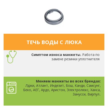
ТЕЧЬ ВОДЫ С ЛЮКА
Симптом износа манжеты.
Работа по
замене резинки уплотнителя
Меняем манжеты во всех брендах:
Лджи, Атлант, Индезит, Бош, Канди, Самсунг,
Беко, АЕГ, Ардо, Аристон, Электролюкс, Ханса,
Занусси, Вирпул..