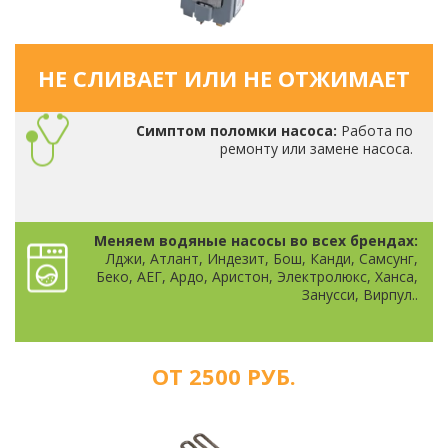
НЕ СЛИВАЕТ ИЛИ НЕ ОТЖИМАЕТ
Симптом поломки насоса:
Работа по
ремонту или замене насоса.
Меняем водяные насосы во всех брендах:
Лджи, Атлант, Индезит, Бош, Канди, Самсунг,
Беко, АЕГ, Ардо, Аристон, Электролюкс, Ханса,
Занусси, Вирпул..
ОТ 2500 РУБ.