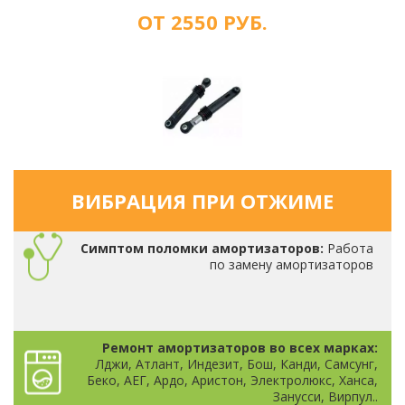
ОТ 2550 РУБ.
ВИБРАЦИЯ ПРИ ОТЖИМЕ
Симптом поломки амортизаторов:
Работа
по замену амортизаторов
Ремонт амортизаторов во всех марках:
Лджи, Атлант, Индезит, Бош, Канди, Самсунг,
Беко, АЕГ, Ардо, Аристон, Электролюкс, Ханса,
Занусси, Вирпул..