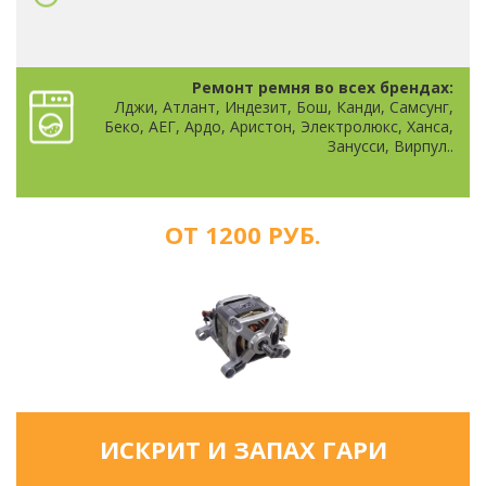
Ремонт ремня во всех брендах:
Лджи, Атлант, Индезит, Бош, Канди, Самсунг,
Беко, АЕГ, Ардо, Аристон, Электролюкс, Ханса,
Занусси, Вирпул..
ОТ 1200 РУБ.
ИСКРИТ И ЗАПАХ ГАРИ