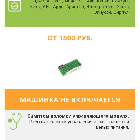
Лджи, Атлант, Индезит, Бош, Канди, Самсунг,
Беко, АЕГ, Ардо, Аристон, Электролюкс, Ханса,
Занусси, Вирпул..
ОТ 1500 РУБ.
МАШИНКА НЕ ВКЛЮЧАЕТСЯ
Симптом поломки управляющего модуля.
Работы с блоком управления и электрической
цепью питания.