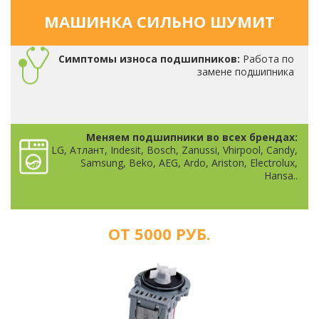
МАШИНКА СИЛЬНО ШУМИТ
Симптомы износа подшипников:
Работа по
замене подшипника
Меняем подшипники во всех брендах:
LG, Атлант, Indesit, Bosch, Zanussi, Vhirpool, Candy,
Samsung, Beko, AEG, Ardo, Ariston, Electrolux,
Hansa..
ОТ 5000 РУБ.