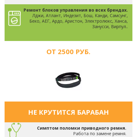
Ремонт блоков управления во всех брендах.
Лджи, Атлант, Индезит, Бош, Канди, Самсунг,
Беко, АЕГ, Ардо, Аристон, Электролюкс, Ханса,
Занусси, Вирпул..
ОТ 2500 РУБ.
НЕ КРУТИТСЯ БАРАБАН
Симптом поломки приводного ремня.
Работа по замене ремня.