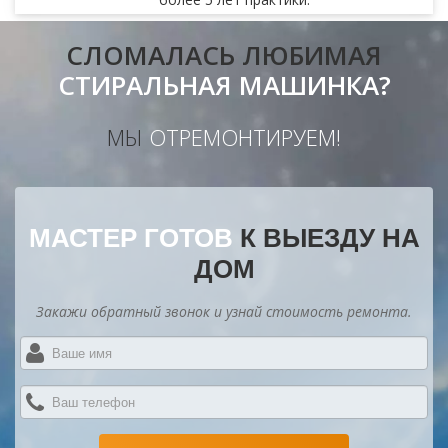
СЛОМАЛАСЬ ЛЮБИМАЯ
СТИРАЛЬНАЯ МАШИНКА?
МЫ
ОТРЕМОНТИРУЕМ!
МАСТЕР ГОТОВ
К ВЫЕЗДУ НА
ДОМ
Закажи обратный звонок и узнай стоимость ремонта.
В
и
*
В
те
*