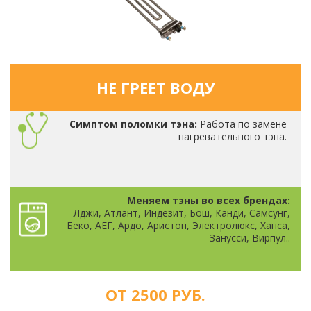
НЕ ГРЕЕТ ВОДУ
Симптом поломки тэна:
Работа по замене
нагревательного тэна.
Меняем тэны во всех брендах:
Лджи, Атлант, Индезит, Бош, Канди, Самсунг,
Беко, АЕГ, Ардо, Аристон, Электролюкс, Ханса,
Занусси, Вирпул..
ОТ 2500 РУБ.