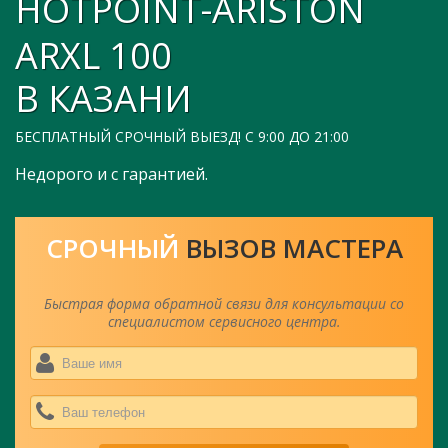
HOTPOINT-ARISTON
ARXL 100
В КАЗАНИ
БЕСПЛАТНЫЙ СРОЧНЫЙ ВЫЕЗД! С 9:00 ДО 21:00
Недорого и с гарантией.
СРОЧНЫЙ
ВЫЗОВ МАСТЕРА
Быстрая форма обратной связи для консультации со
специалистом сервисного центра.
Ва
им
*
Ва
тел
*